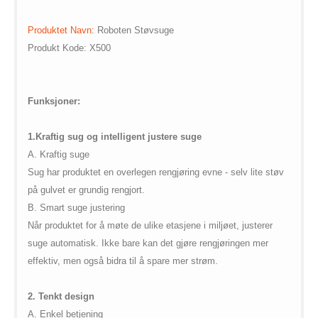
$vii_demo_video_text in
Warning
: Undefined variable
/web/m.liectroux-
$vii_buy_now_text in
Produktet Navn:
R
oboten
S
tøvsuge
global.com/includes/templates/theme100/templates/tpl_product_in
/web/m.liectroux-
Produkt Kode: X500
on line
35
global.com/includes/templates/theme100/templates/tpl_product_in
on line
42
Funksjoner:
1.Kraftig sug og intelligent justere suge
A. Kraftig suge
Sug har produktet en overlegen rengjøring evne - selv lite støv
på gulvet er grundig rengjort.
B.
Smart suge justering
Når produktet for å møte de ulike etasjene i miljøet, justerer
suge automatisk. Ikke bare kan det gjøre rengjøringen mer
effektiv, men også bidra til å spare mer strøm.
2.
Tenkt design
A. Enkel betjening