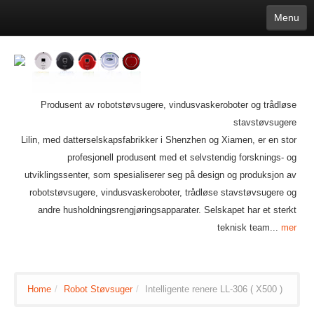
Menu
English
繁體中文
Español
русский
Қазақша
Français
Deutsch
Português
日本語
한국어
Nederlands
belgischen
čeština
عربي
Ελληνικά
עברית
Latvijas
Slovenija
Magyar
Lietuva
Dansk
Polski
Svenska
Italiano
ไทย
Produsent av robotstøvsugere, vindusvaskeroboter og trådløse
Suomi
Hrvatski
Română
Mongolian
bāṅlā
Norsk
Türkçe
stavstøvsugere
Ўзбек тили
india
Tiếng Việt
íslenska
Lilin, med datterselskapsfabrikker i Shenzhen og Xiamen, er en stor
Estonia
Bulgarian
Ukrainian
Slovenčina
profesjonell produsent med et selvstendig forsknings- og
utviklingssenter, som spesialiserer seg på design og produksjon av
robotstøvsugere, vindusvaskeroboter, trådløse stavstøvsugere og
andre husholdningsrengjøringsapparater. Selskapet har et sterkt
teknisk team...
mer
Home
/
Robot Støvsuger
/
Intelligente renere LL-306 ( X500 )