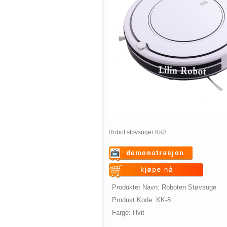
Robot støvsuger KK8
Warning
: Undefined variable
$vii_demo_video_text in
Warning
: Undefined variable
Produktet Navn:
R
oboten
S
tøvsuge
/web/m.liectroux-
$vii_buy_now_text in
Produkt Kode: KK-8
global.com/includes/templates/theme
/web/m.liectroux-
Farge: Hvit
on line
35
global.com/includes/templates/theme