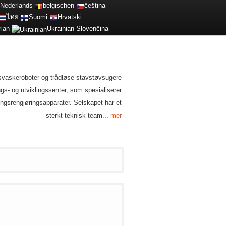
Nederlands
belgischen
čeština
ไทย
Suomi
Hrvatski
rian
Ukrainian
Slovenčina
svaskeroboter og trådløse stavstøvsugere
gs- og utviklingssenter, som spesialiserer
ngsrengjøringsapparater. Selskapet har et
sterkt teknisk team...
mer