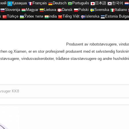
ский
Қазақша
Français
Deutsch
Português
日本語
한국어
Slovenija
Magyar
Lietuva
Dansk
Polski
Svenska
Italiano
k
Türkçe
Ўзбек тили
india
Tiếng Việt
íslenska
Estonia
Bulga
Produsent av robotstøvsugere, vindu
zhen og Xiamen, er en stor profesjonell produsent med et selvstendig forsknin
støvsugere, vindusvaskeroboter, trådløse stavstøvsugere og andre husholdni
øvsuger KK8