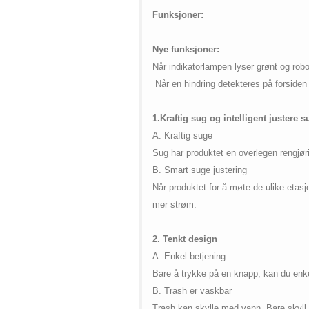
on line
42
Funksjoner:
Nye funksjoner:
Når indikatorlampen lyser grønt og robot
Når en hindring detekteres på forsiden 
1.Kraftig sug og intelligent justere s
A. Kraftig suge
Sug har produktet en overlegen rengjørin
B.
Smart suge justering
Når produktet for å møte de ulike etasje
mer strøm.
2.
Tenkt design
A. Enkel betjening
Bare å trykke på en knapp, kan du enkel
B. Trash er vaskbar
Trash kan skylle med vann. Bare skyll i