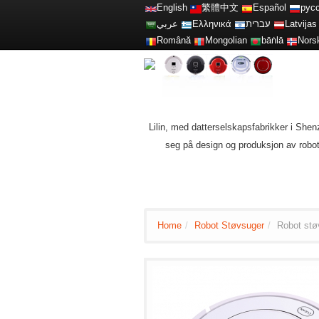
English
繁體中文
Español
рус
عربي
Ελληνικά
עברית
Latvijas
Română
Mongolian
bāṅlā
Nors
Lilin, med datterselskapsfabrikker i Shen
seg på design og produksjon av robot
Home
/
Robot Støvsuger
/
Robot st