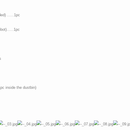
ed) ......1pc
bot)......1pc
s
1pc inside the dustbin)