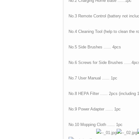
No.2 Charging Home Base ......1pc
No.3 Remote Control (battery not includ
No.4 Cleaning Tool (help to clean the ro
No.5 Side Brushes ...... 4pcs
No.6 Screws for Side Brushes ......4pc
No.7 User Manual ...... 1pc
No.8 HEPA Filter ...... 2pcs (including 
No.9 Power Adapter ...... 1pc
No.10 Mopping Cloth ...... 1pc