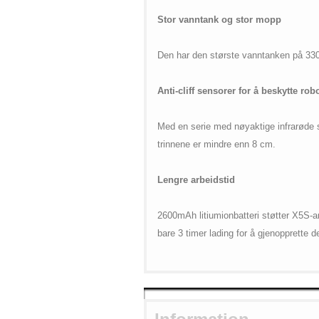
Stor vanntank og stor mopp
Den har den største vanntanken på 330 
Anti-cliff sensorer for å beskytte rob
Med en serie med nøyaktige infrarøde se
trinnene er mindre enn 8 cm.
Lengre arbeidstid
2600mAh litiumionbatteri støtter X5S-ar
bare 3 timer lading for å gjenopprette de