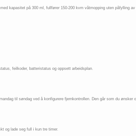
med kapasitet på 300 ml, fullfører 150-200 kvm våtmopping uten påfylling av
atus, feilkoder, batteristatus og oppsett arbeidsplan.
 mandag til søndag ved å konfigurere fjernkontrollen. Den går som du ønsker o
 og lade seg full i kun tre timer.