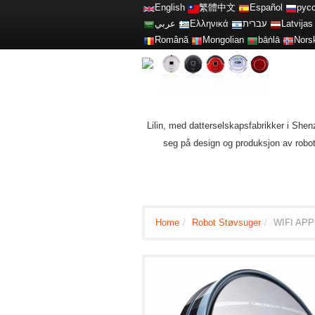
English
繁體中文
Español
рус
عربي
Ελληνικά
עברית
Latvijas
Română
Mongolian
bāṅlā
Nors
Lilin, med datterselskapsfabrikker i Shen
seg på design og produksjon av robot
Home
/
Robot Støvsuger
/
WIFI APP 