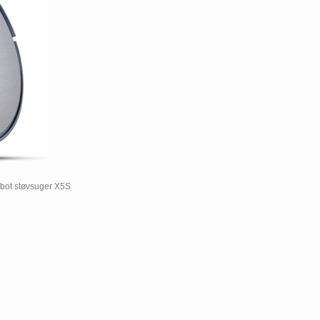
obot støvsuger X5S
100/templates/tpl_product_info_display.php
100/templates/tpl_product_info_display.php