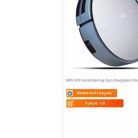
WIFI APP kontrollert og Gyro Navigation R
Warning
: Undefined variable
$vii_demo_video_text in
Warning
: Undefined variable
/web/m.liectroux-
$vii_buy_now_text in
global.com/includes/templates/theme
/web/m.liectroux-
on line
35
global.com/includes/templates/theme