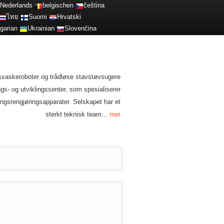
Nederlands
belgischen
čeština
ไทย
Suomi
Hrvatski
garian
Ukrainian
Slovenčina
svaskeroboter og trådløse stavstøvsugere
gs- og utviklingssenter, som spesialiserer
ngsrengjøringsapparater. Selskapet har et
sterkt teknisk team...
mer