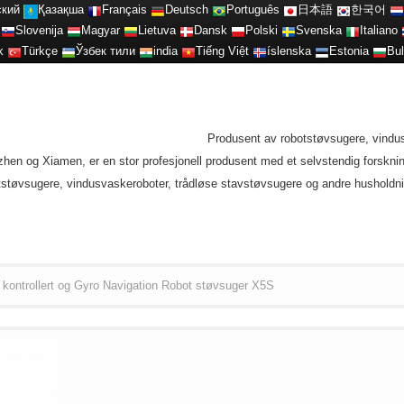
ский
Қазақша
Français
Deutsch
Português
日本語
한국어
Slovenija
Magyar
Lietuva
Dansk
Polski
Svenska
Italiano
k
Türkçe
Ўзбек тили
india
Tiếng Việt
íslenska
Estonia
Bul
Produsent av robotstøvsugere, vindu
zhen og Xiamen, er en stor profesjonell produsent med et selvstendig forsknin
støvsugere, vindusvaskeroboter, trådløse stavstøvsugere og andre husholdni
kontrollert og Gyro Navigation Robot støvsuger X5S