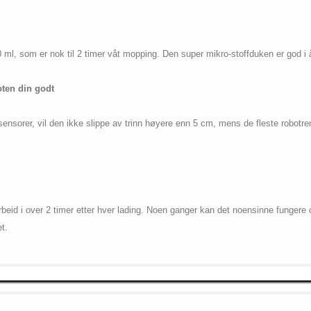
ml, som er nok til 2 timer våt mopping. Den super mikro-stoffduken er god i 
oten din godt
nsorer, vil den ikke slippe av trinn høyere enn 5 cm, mens de fleste robotren
beid i over 2 timer etter hver lading. Noen ganger kan det noensinne fungere 
t.