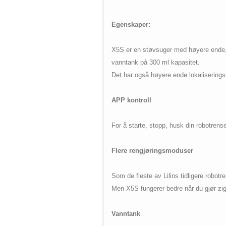
Egenskaper:
X5S er en støvsuger med høyere ende,
vanntank på 300 ml kapasitet.
Det har også høyere ende lokaliserings
APP kontroll
For å starte, stopp, husk din robotrense
Flere rengjøringsmoduser
Som de fleste av Lilins tidligere robotr
Men X5S fungerer bedre når du gjør zig
Vanntank