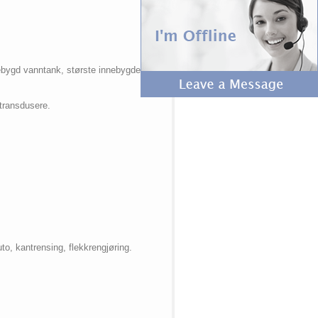
bygd vanntank, største innebygde
transdusere.
uto, kantrensing, flekkrengjøring.